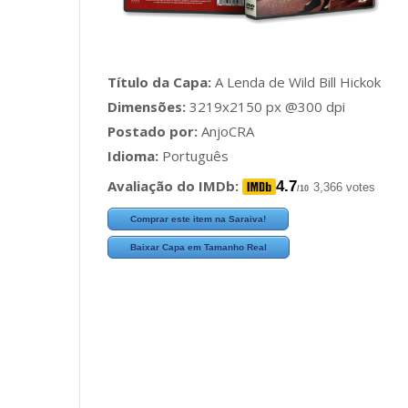
Título da Capa:
A Lenda de Wild Bill Hickok
Dimensões:
3219x2150 px @300 dpi
Postado por:
AnjoCRA
Idioma:
Português
Avaliação do IMDb:
4.7
3,366 votes
/10
Comprar este item na Saraiva!
Baixar Capa em Tamanho Real