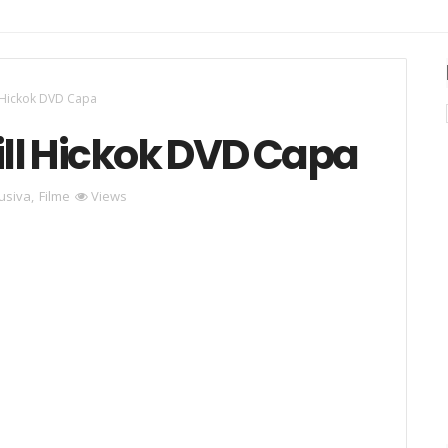
l Hickok DVD Capa
ill Hickok DVD Capa
usiva
,
Filme
Views