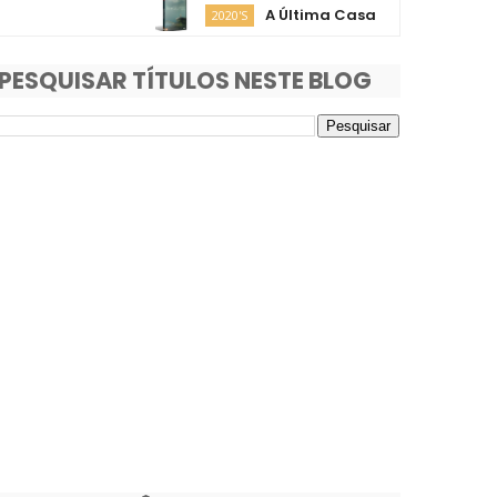
A Última Casa
O F
2020'S
2020'S
PESQUISAR TÍTULOS NESTE BLOG