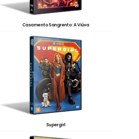
Casamento Sangrento: A Viúva
Supergirl