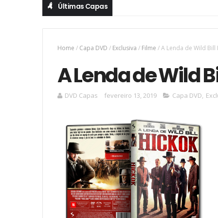
Últimas Capas
Home
/
Capa DVD
/
Exclusiva
/
Filme
/
A Lenda de Wild Bil
A Lenda de Wild B
DVD Capas
fevereiro 13, 2019
Capa DVD
,
Excl