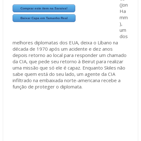
(Jon
Comprar este item na Saraiva!
Ha
mm
Baixar Capa em Tamanho Real
),
um
dos
melhores diplomatas dos EUA, deixa o Líbano na
década de 1970 após um acidente e dez anos
depois retorno ao local para responder um chamado
da CIA, que pede seu retorno à Beirut para realizar
uma missão que só ele é capaz. Enquanto Skiles não
sabe quem está do seu lado, um agente da CIA
infiltrado na embaixada norte-americana recebe a
função de proteger o diplomata.