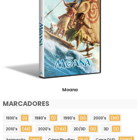
Moana
MARCADORES
1930's
(1)
1980's
(1)
1990's
(6)
2000's
(30)
2010's
(48)
2020's
(742)
2D/3D
(6)
3D
(3)
Animação
(258)
Capa Blu-Ray
(64)
Capa DVD
(2392)