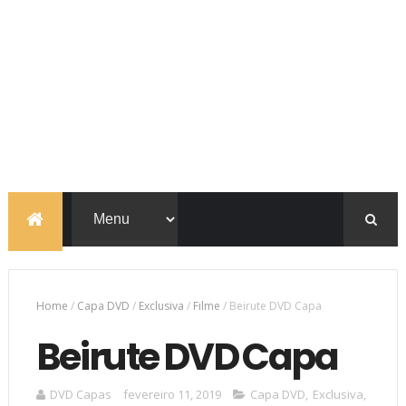
Home
/
Capa DVD
/
Exclusiva
/
Filme
/
Beirute DVD Capa
Beirute DVD Capa
DVD Capas
fevereiro 11, 2019
Capa DVD
,
Exclusiva
,