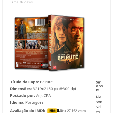
Filme
Views
Título da Capa:
Beirute
Dimensões:
3219x2150 px @300 dpi
Postado por:
AnjoCRA
Ma
son
Idioma:
Português
Skil
Avaliação do IMDb:
6.5
27,162 votes
es
/10