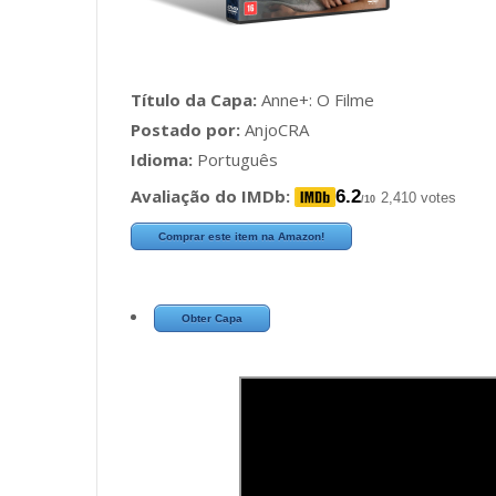
Título da Capa:
Anne+: O Filme
Postado por:
AnjoCRA
Idioma:
Português
Avaliação do IMDb:
6.2
2,410 votes
/10
Comprar este item na Amazon!
Obter Capa