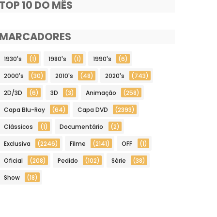
TOP 10 DO MÊS
MARCADORES
1930's
(1)
1980's
(1)
1990's
(6)
2000's
(30)
2010's
(48)
2020's
(743)
2D/3D
(6)
3D
(3)
Animação
(258)
Capa Blu-Ray
(64)
Capa DVD
(2393)
Clássicos
(1)
Documentário
(2)
Exclusiva
(2246)
Filme
(2141)
OFF
(1)
Oficial
(208)
Pedido
(102)
Série
(38)
Show
(18)