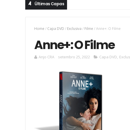
Últimas Capas
Home
/
Capa DVD
/
Exclusiva
/
Filme
/
Anne+: O Filme
Anne+: O Filme
Anjo CRA
setembro 25, 2022
Capa DVD
,
Exclu