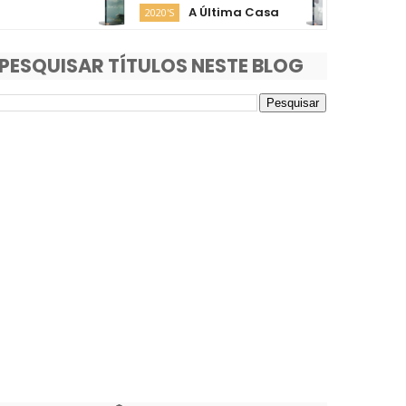
A Última Casa
O Fim 
2020'S
2020'S
PESQUISAR TÍTULOS NESTE BLOG