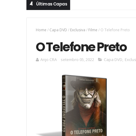
Últimas Capas
Home
/
Capa DVD
/
Exclusiva
/
Filme
/
O Telefone Preto
O Telefone Preto
Anjo CRA
setembro 05, 2022
Capa DVD
,
Exclu