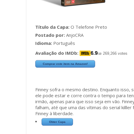
Título da Capa:
O Telefone Preto
Postado por:
AnjoCRA
Idioma:
Português
Avaliação do IMDb:
6.9
269,266 votes
/10
Comprar este item na Amazon!
Finney sofra o mesmo destino. Enquanto isso, 
ele pode estar e corre contra o tempo para tent
irmão, apenas para que isso seja em vão. Finne
falham, até que uma das vítimas do serial killle
Finney à liberdade.
Obter Capa