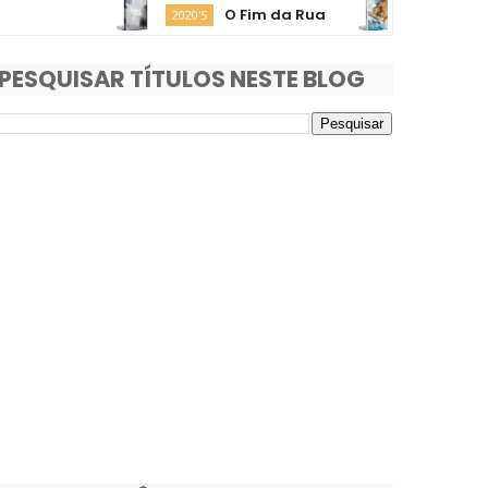
O Fim da Rua
Moana
2020'S
2020'S
PESQUISAR TÍTULOS NESTE BLOG