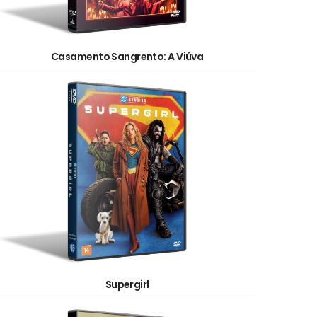
Casamento Sangrento: A Viúva
Supergirl