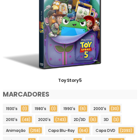
Toy Story 5
MARCADORES
1930's
(1)
1980's
(1)
1990's
(6)
2000's
(30)
2010's
(48)
2020's
(743)
2D/3D
(6)
3D
(3)
Animação
(258)
Capa Blu-Ray
(64)
Capa DVD
(2393)