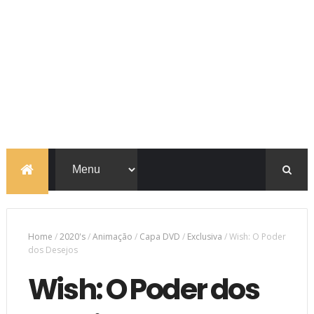
Home
/
2020's
/
Animação
/
Capa DVD
/
Exclusiva
/
Wish: O Poder
dos Desejos
Wish: O Poder dos