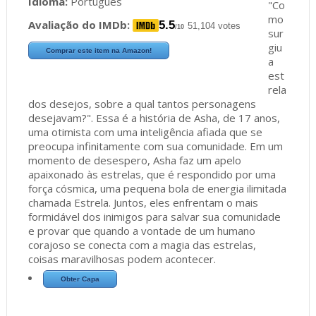
Idioma:
Português
"Co
mo
Avaliação do IMDb:
5.5
51,104 votes
/10
sur
giu
Comprar este item na Amazon!
a
est
rela
dos desejos, sobre a qual tantos personagens
desejavam?". Essa é a história de Asha, de 17 anos,
uma otimista com uma inteligência afiada que se
preocupa infinitamente com sua comunidade. Em um
momento de desespero, Asha faz um apelo
apaixonado às estrelas, que é respondido por uma
força cósmica, uma pequena bola de energia ilimitada
chamada Estrela. Juntos, eles enfrentam o mais
formidável dos inimigos para salvar sua comunidade
e provar que quando a vontade de um humano
corajoso se conecta com a magia das estrelas,
coisas maravilhosas podem acontecer.
Obter Capa