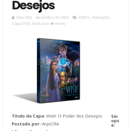
Desejos
Anjo CRA
dezembro 30, 2023
2020's
,
Animação
,
Capa DVD
,
Exclusiva
Views
Título da Capa:
Wish: O Poder dos Desejos
Postado por:
AnjoCRA