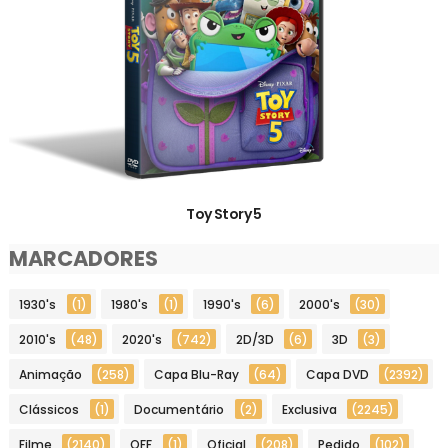
Toy Story 5
MARCADORES
1930's
(1)
1980's
(1)
1990's
(6)
2000's
(30)
2010's
(48)
2020's
(742)
2D/3D
(6)
3D
(3)
Animação
(258)
Capa Blu-Ray
(64)
Capa DVD
(2392)
Clássicos
(1)
Documentário
(2)
Exclusiva
(2245)
Filme
(2140)
OFF
(1)
Oficial
(208)
Pedido
(102)