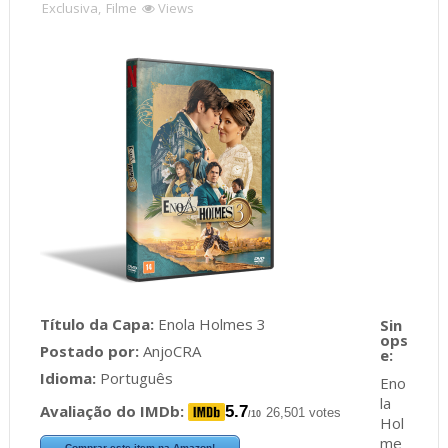
Exclusiva
,
Filme
Views
Título da Capa:
Enola Holmes 3
Postado por:
AnjoCRA
Idioma:
Português
Eno
la
Avaliação do IMDb:
5.7
26,501 votes
/10
Hol
me
Comprar este item na Amazon!