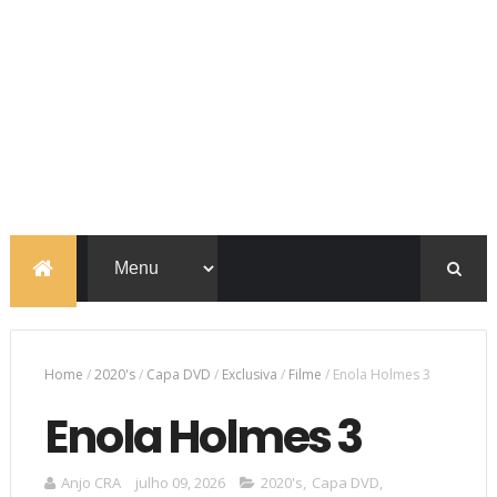
Home
/
2020's
/
Capa DVD
/
Exclusiva
/
Filme
/
Enola Holmes 3
Enola Holmes 3
Anjo CRA
julho 09, 2026
2020's
,
Capa DVD
,