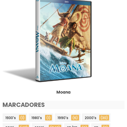
Moana
MARCADORES
1930's
(1)
1980's
(1)
1990's
(6)
2000's
(30)