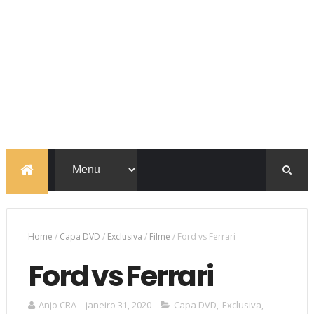
Home
/
Capa DVD
/
Exclusiva
/
Filme
/
Ford vs Ferrari
Ford vs Ferrari
Anjo CRA
janeiro 31, 2020
Capa DVD
,
Exclusiva
,