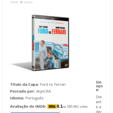
Filme
Views
Título da Capa:
Ford vs Ferrari
Postado por:
AnjoCRA
Dur
Idioma:
Português
ant
Avaliação do IMDb:
8.1
e a
580,961 votes
/10
déc