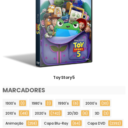
Toy Story 5
MARCADORES
1930's
(1)
1980's
(1)
1990's
(6)
2000's
(30)
2010's
(48)
2020's
(742)
2D/3D
(6)
3D
(3)
Animação
(258)
Capa Blu-Ray
(64)
Capa DVD
(2392)