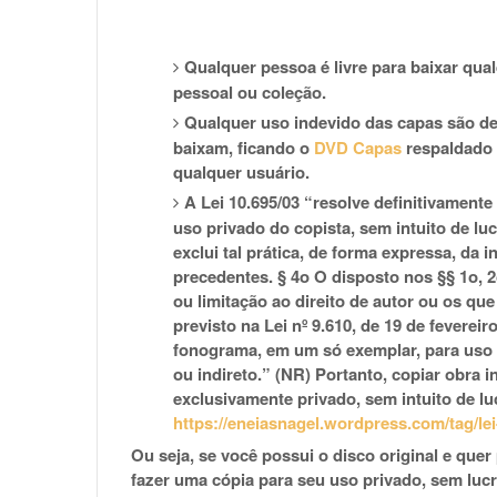
Qualquer pessoa é livre para baixar qual
pessoal ou coleção.
Qualquer uso indevido das capas são de
baixam, ficando o
DVD Capas
respaldado q
qualquer usuário.
A Lei 10.695/03 “resolve definitivamente
uso privado do copista, sem intuito de lucr
exclui tal prática, de forma expressa, da 
precedentes. § 4o O disposto nos §§ 1o, 2
ou limitação ao direito de autor ou os q
previsto na Lei nº 9.610, de 19 de fevereir
fonograma, em um só exemplar, para uso p
ou indireto.” (NR) Portanto, copiar obra 
exclusivamente privado, sem intuito de lu
https://eneiasnagel.wordpress.com/tag/lei
Ou seja, se você possui o disco original e quer
fazer uma cópia para seu uso privado, sem lu