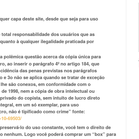
quer capa deste site, desde que seja para uso
 total responsabilidade dos usuários que as
uanto à qualquer ilegalidade praticada por
 a polêmica questão acerca da cópia única para
o, ao inserir o parágrafo 4º no artigo 184, que
incidência das penas previstas nos parágrafos
o e 3o não se aplica quando se tratar de exceção
ue lhe são conexos, em conformidade com o
o de 1998, nem a cópia de obra intelectual ou
rivado do copista, sem intuito de lucro direto
integral, em um só exemplar, para uso
cro, não é tipificado como crime” fonte:
-10-69503/
 preservá-lo do uso constante, você tem o direito de
cro nenhum. Logo você poderá comprar um “box” para