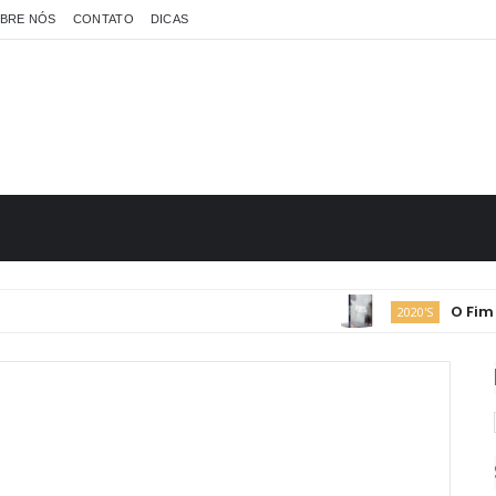
BRE NÓS
CONTATO
DICAS
O Fim da R
2020'S