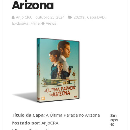
Arizona
Anjo CRA
outubro 25, 2024
2020's
,
Capa DVD
,
Exclusiva
,
Filme
Views
Título da Capa:
A Última Parada no Arizona
Postado por:
AnjoCRA