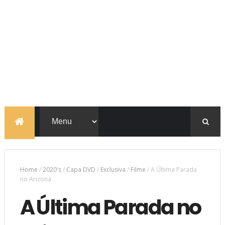
Home
/
2020's
/
Capa DVD
/
Exclusiva
/
Filme
/
A Última Parada
no Arizona
A Última Parada no