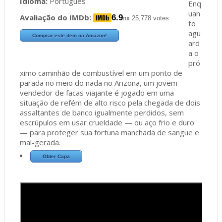
Idioma:
Português
Enq
uan
Avaliação do IMDb:
6.9
25,778 votes
/10
to
agu
Comprar este item na Amazon!
ard
a o
pró
ximo caminhão de combustível em um ponto de
parada no meio do nada no Arizona, um jovem
vendedor de facas viajante é jogado em uma
situação de refém de alto risco pela chegada de dois
assaltantes de banco igualmente perdidos, sem
escrúpulos em usar crueldade — ou aço frio e duro
— para proteger sua fortuna manchada de sangue e
mal-gerada.
Obter Capa