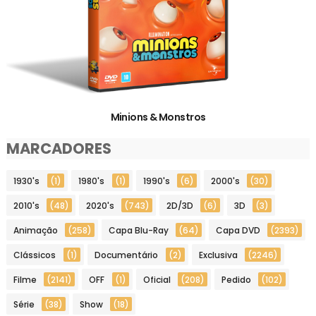
Minions & Monstros
MARCADORES
1930's
(1)
1980's
(1)
1990's
(6)
2000's
(30)
2010's
(48)
2020's
(743)
2D/3D
(6)
3D
(3)
Animação
(258)
Capa Blu-Ray
(64)
Capa DVD
(2393)
Clássicos
(1)
Documentário
(2)
Exclusiva
(2246)
Filme
(2141)
OFF
(1)
Oficial
(208)
Pedido
(102)
Série
(38)
Show
(18)