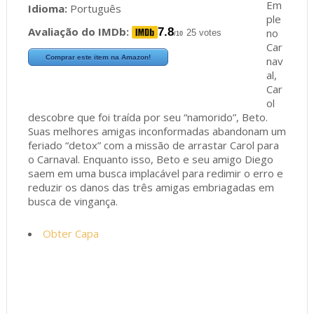
Em
Idioma:
Português
ple
Avaliação do IMDb:
7.8
no
25 votes
/10
Car
Comprar este item na Amazon!
nav
al,
Car
ol
descobre que foi traída por seu “namorido”, Beto.
Suas melhores amigas inconformadas abandonam um
feriado “detox” com a missão de arrastar Carol para
o Carnaval. Enquanto isso, Beto e seu amigo Diego
saem em uma busca implacável para redimir o erro e
reduzir os danos das três amigas embriagadas em
busca de vingança.
Obter Capa