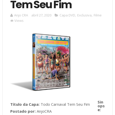
Tem Seu Fim
Anjo CRA
abril 27, 2020
Capa DVD
,
Exclusiva
,
Filme
Views
Título da Capa:
Todo Carnaval Tem Seu Fim
Postado por:
AnjoCRA