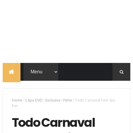
Home
/
Capa DVD
/
Exclusiva
/
Filme
/
Todo Carnaval Tem Seu
Fim
Todo Carnaval