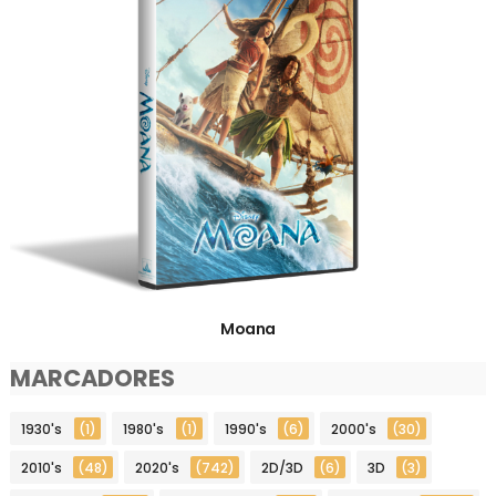
Moana
MARCADORES
1930's
(1)
1980's
(1)
1990's
(6)
2000's
(30)
2010's
(48)
2020's
(742)
2D/3D
(6)
3D
(3)