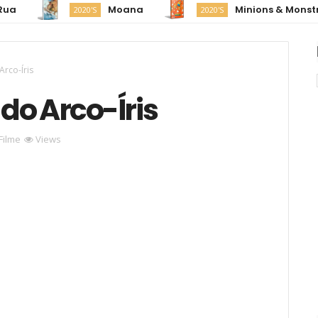
Moana
Minions & Monstros
2020'S
2020'S
Arco-Íris
do Arco-Íris
Filme
Views