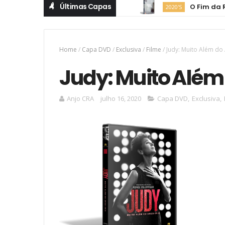
Últimas Capas
O Fim da Rua
2020'S
Home
/
Capa DVD
/
Exclusiva
/
Filme
/
Judy: Muito Além do 
Judy: Muito Além 
Anjo CRA
julho 16, 2020
Capa DVD
,
Exclusiva
,