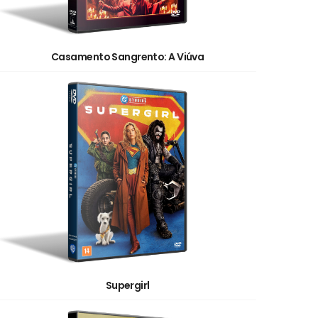
Casamento Sangrento: A Viúva
Supergirl