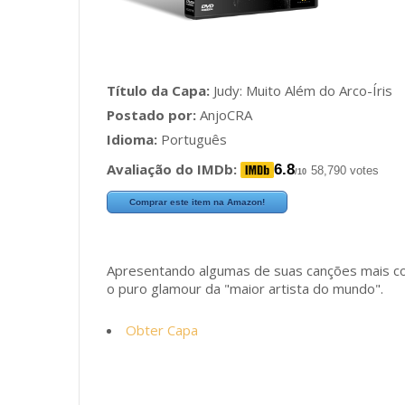
Título da Capa:
Judy: Muito Além do Arco-Íris
Postado por:
AnjoCRA
Idioma:
Português
Avaliação do IMDb:
6.8
58,790 votes
/10
Comprar este item na Amazon!
Apresentando algumas de suas canções mais con
o puro glamour da "maior artista do mundo".
Obter Capa