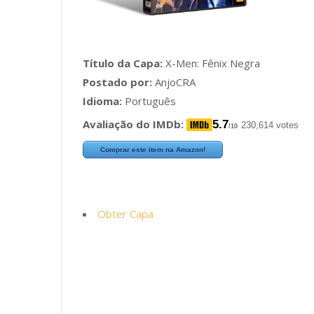
Título da Capa:
X-Men: Fênix Negra
Postado por:
AnjoCRA
Idioma:
Português
Avaliação do IMDb:
5.7
230,614 votes
/10
Comprar este item na Amazon!
Obter Capa