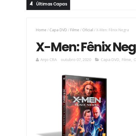
Últimas Capas
Home
/
Capa DVD
/
Filme
/
Oficial
/
X-Men: Fênix Negra
X-Men: Fênix Neg
Anjo CRA
outubro 07, 2020
Capa DVD
,
Filme
,
O