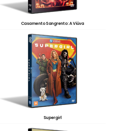
Casamento Sangrento: A Viúva
Supergirl