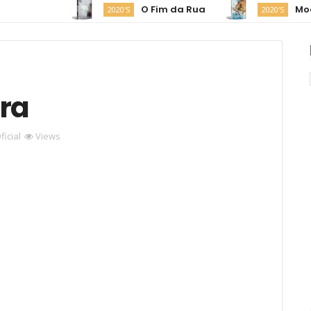
O Fim da Rua
Moana
2020'S
2020'S
ra
ficial
Views