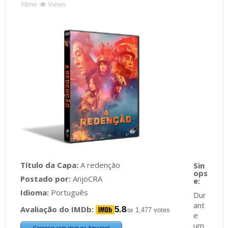
Filme
Views
Título da Capa:
A redenção
Postado por:
AnjoCRA
Idioma:
Português
Dur
ant
Avaliação do IMDb:
5.8
1,477 votes
/10
e
um
Comprar este item na Amazon!