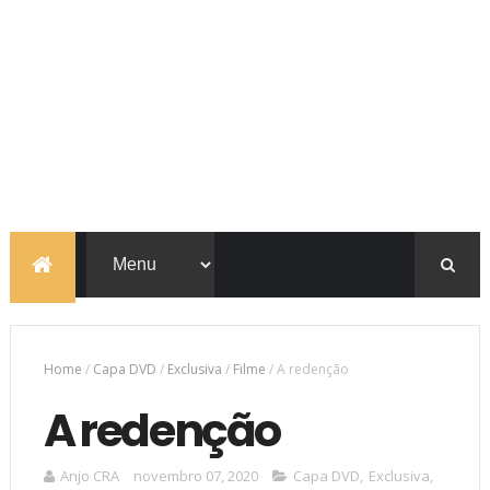
Home
/
Capa DVD
/
Exclusiva
/
Filme
/
A redenção
A redenção
Anjo CRA
novembro 07, 2020
Capa DVD
,
Exclusiva
,