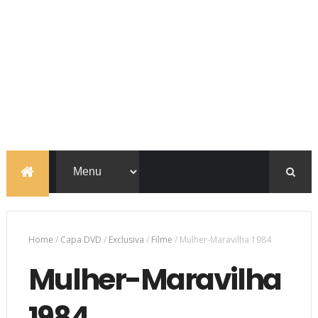
Home
/
Capa DVD
/
Exclusiva
/
Filme
/
Mulher-Maravilha 1984
Mulher-Maravilha
1984