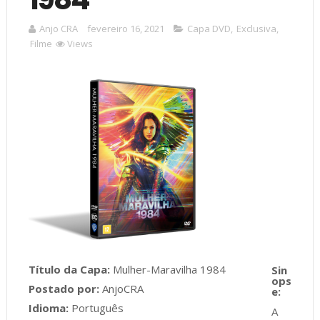
Anjo CRA
fevereiro 16, 2021
Capa DVD
,
Exclusiva
,
Filme
Views
Título da Capa:
Mulher-Maravilha 1984
Postado por:
AnjoCRA
Idioma:
Português
A