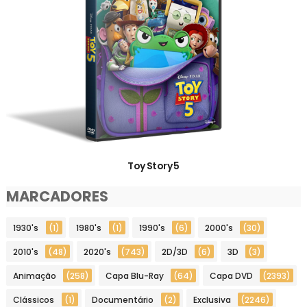
Toy Story 5
MARCADORES
1930's
(1)
1980's
(1)
1990's
(6)
2000's
(30)
2010's
(48)
2020's
(743)
2D/3D
(6)
3D
(3)
Animação
(258)
Capa Blu-Ray
(64)
Capa DVD
(2393)
Clássicos
(1)
Documentário
(2)
Exclusiva
(2246)