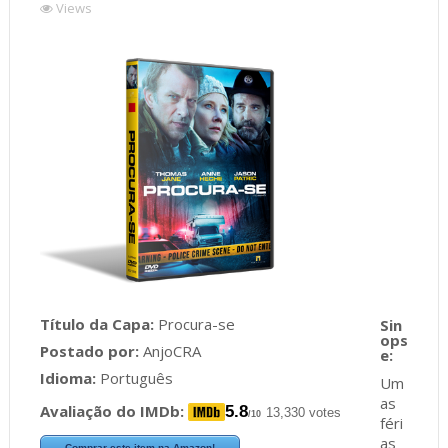
Views
Título da Capa:
Procura-se
Postado por:
AnjoCRA
Idioma:
Português
Um
as
Avaliação do IMDb:
5.8
13,330 votes
/10
féri
as
Comprar este item na Amazon!