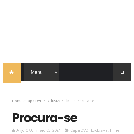
Home
/
Capa DVD
/
Exclusiva
/
Filme
/
Procura-se
Procura-se
Anjo CRA
maio 03, 2021
Capa DVD
,
Exclusiva
,
Filme