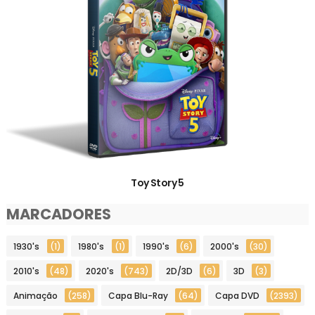
Toy Story 5
MARCADORES
1930's
(1)
1980's
(1)
1990's
(6)
2000's
(30)
2010's
(48)
2020's
(743)
2D/3D
(6)
3D
(3)
Animação
(258)
Capa Blu-Ray
(64)
Capa DVD
(2393)