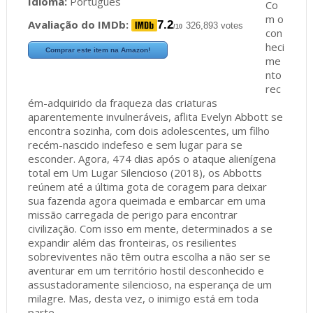
Idioma:
Português
Co
m o
Avaliação do IMDb:
7.2
326,893 votes
/10
con
heci
Comprar este item na Amazon!
me
nto
rec
ém-adquirido da fraqueza das criaturas
aparentemente invulneráveis, aflita Evelyn Abbott se
encontra sozinha, com dois adolescentes, um filho
recém-nascido indefeso e sem lugar para se
esconder. Agora, 474 dias após o ataque alienígena
total em Um Lugar Silencioso (2018), os Abbotts
reúnem até a última gota de coragem para deixar
sua fazenda agora queimada e embarcar em uma
missão carregada de perigo para encontrar
civilização. Com isso em mente, determinados a se
expandir além das fronteiras, os resilientes
sobreviventes não têm outra escolha a não ser se
aventurar em um território hostil desconhecido e
assustadoramente silencioso, na esperança de um
milagre. Mas, desta vez, o inimigo está em toda
parte.