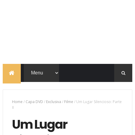
Home
/
Capa DVD
/
Exclusiva
/
Filme
/
Um Lugar Silencioso: Parte
II
Um Lugar