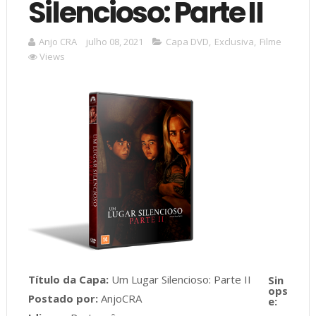
Silencioso: Parte II
Anjo CRA
julho 08, 2021
Capa DVD
,
Exclusiva
,
Filme
Views
Título da Capa:
Um Lugar Silencioso: Parte II
Postado por:
AnjoCRA