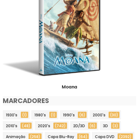
Moana
MARCADORES
1930's
(1)
1980's
(1)
1990's
(6)
2000's
(30)
2010's
(48)
2020's
(742)
2D/3D
(6)
3D
(3)
Animação
(258)
Capa Blu-Ray
(64)
Capa DVD
(2392)