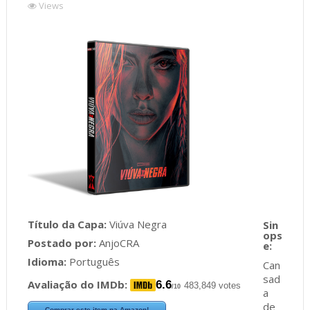
Views
Título da Capa:
Viúva Negra
Postado por:
AnjoCRA
Idioma:
Português
Can
sad
Avaliação do IMDb:
6.6
483,849 votes
/10
a
de
Comprar este item na Amazon!