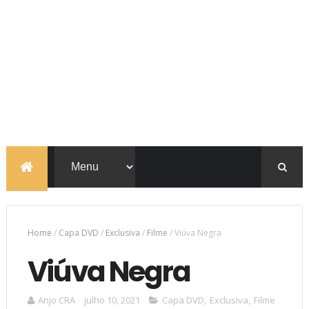
Home
/
Capa DVD
/
Exclusiva
/
Filme
/
Viúva Negra
Viúva Negra
Anjo CRA
julho 10, 2021
Capa DVD
,
Exclusiva
,
Filme