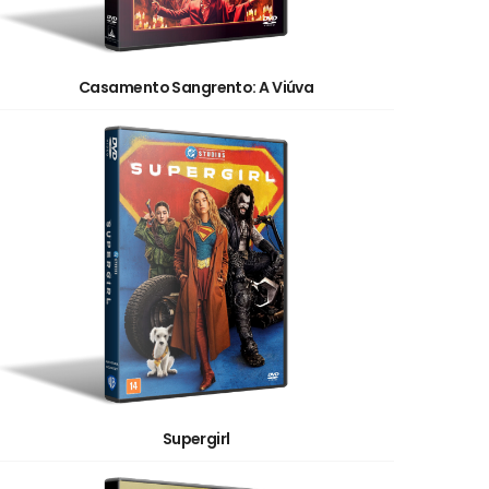
Casamento Sangrento: A Viúva
Supergirl