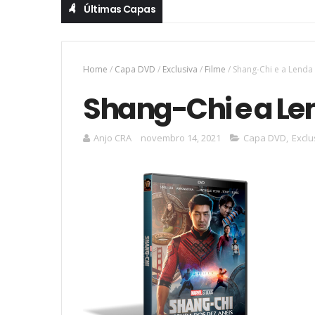
Últimas Capas
Home
/
Capa DVD
/
Exclusiva
/
Filme
/
Shang-Chi e a Lenda
Shang-Chi e a Le
Anjo CRA
novembro 14, 2021
Capa DVD
,
Exclu