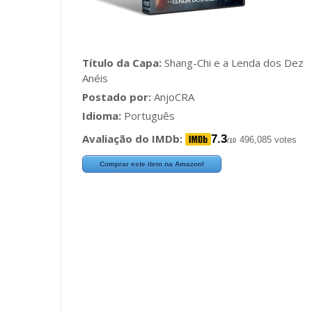
Título da Capa:
Shang-Chi e a Lenda dos Dez
Anéis
Postado por:
AnjoCRA
Idioma:
Português
Avaliação do IMDb:
7.3
496,085 votes
/10
Comprar este item na Amazon!