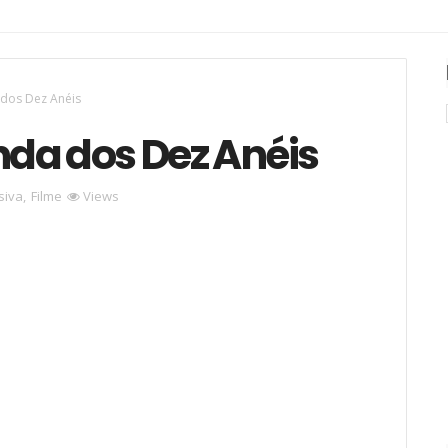
 dos Dez Anéis
nda dos Dez Anéis
siva
,
Filme
Views