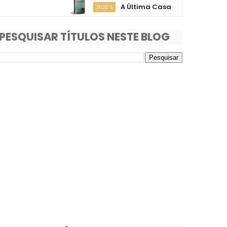
A Última Casa
O Fi
2020'S
2020'S
PESQUISAR TÍTULOS NESTE BLOG