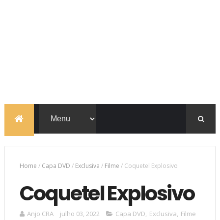
Home
/
Capa DVD
/
Exclusiva
/
Filme
/
Coquetel Explosivo
Coquetel Explosivo
Anjo CRA
julho 03, 2022
Capa DVD
,
Exclusiva
,
Filme