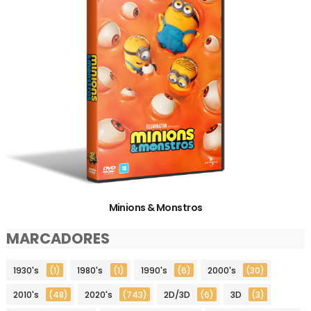
Minions & Monstros
MARCADORES
1930's
(1)
1980's
(1)
1990's
(6)
2000's
(30)
2010's
(48)
2020's
(743)
2D/3D
(6)
3D
(3)