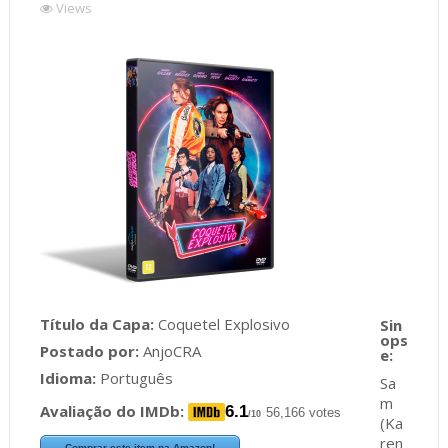
Views
Título da Capa:
Coquetel Explosivo
Postado por:
AnjoCRA
Idioma:
Português
Sa
m
Avaliação do IMDb:
6.1
56,166 votes
/10
(Ka
ren
Comprar este item na Amazon!