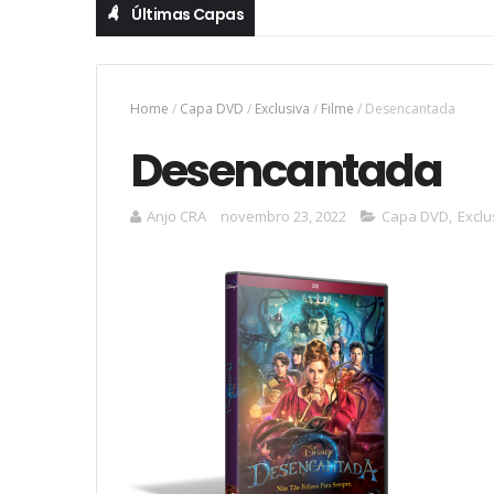
Últimas Capas
Home
/
Capa DVD
/
Exclusiva
/
Filme
/
Desencantada
Desencantada
Anjo CRA
novembro 23, 2022
Capa DVD
,
Exclu