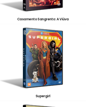
Casamento Sangrento: A Viúva
Supergirl