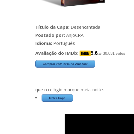
Título da Capa:
Desencantada
Postado por:
AnjoCRA
Idioma:
Português
Avaliação do IMDb:
5.6
30,031 votes
/10
Comprar este item na Amazon!
que o relógio marque meia-noite.
Obter Capa