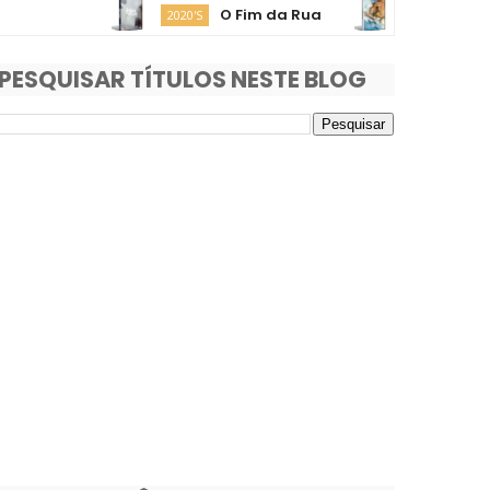
O Fim da Rua
Moana
2020'S
2020'S
PESQUISAR TÍTULOS NESTE BLOG