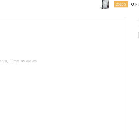
O Fim da
2020'S
siva
,
Filme
Views