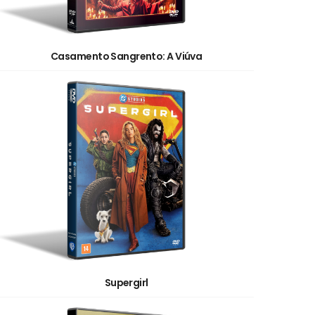
Casamento Sangrento: A Viúva
Supergirl