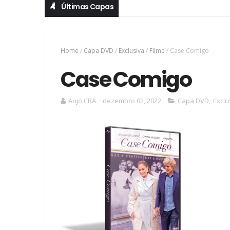
Últimas Capas
Home
/
Capa DVD
/
Exclusiva
/
Filme
/
Case Comigo
Case Comigo
Anjo CRA
dezembro 02, 2022
Capa DVD
,
Exclu