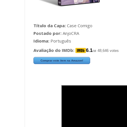
Título da Capa:
Case Comigo
Postado por:
AnjoCRA
Idioma:
Português
Avaliação do IMDb:
6.1
48,646 votes
/10
Comprar este item na Amazon!