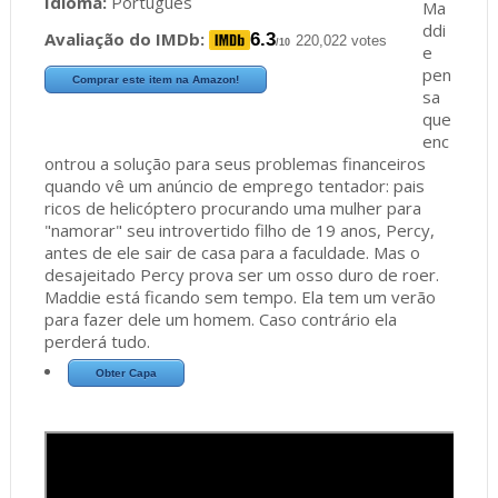
Idioma:
Português
Ma
ddi
Avaliação do IMDb:
6.3
220,022 votes
/10
e
pen
Comprar este item na Amazon!
sa
que
enc
ontrou a solução para seus problemas financeiros
quando vê um anúncio de emprego tentador: pais
ricos de helicóptero procurando uma mulher para
"namorar" seu introvertido filho de 19 anos, Percy,
antes de ele sair de casa para a faculdade. Mas o
desajeitado Percy prova ser um osso duro de roer.
Maddie está ficando sem tempo. Ela tem um verão
para fazer dele um homem. Caso contrário ela
perderá tudo.
Obter Capa