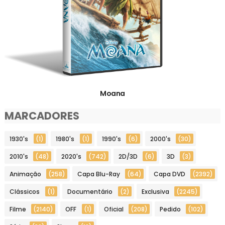
Moana
MARCADORES
1930's
(1)
1980's
(1)
1990's
(6)
2000's
(30)
2010's
(48)
2020's
(742)
2D/3D
(6)
3D
(3)
Animação
(258)
Capa Blu-Ray
(64)
Capa DVD
(2392)
Clássicos
(1)
Documentário
(2)
Exclusiva
(2245)
Filme
(2140)
OFF
(1)
Oficial
(208)
Pedido
(102)