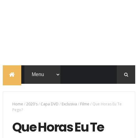
Home
/
2020's
/
Capa DVD
/
Exclusiva
/
Filme
/
Que Horas Eu Te
Pego?
Que Horas Eu Te