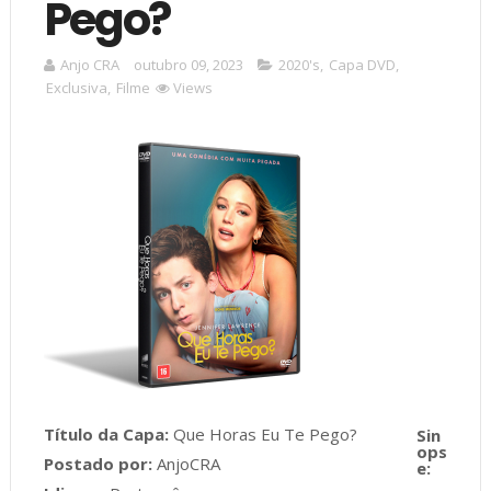
Pego?
Anjo CRA
outubro 09, 2023
2020's
,
Capa DVD
,
Exclusiva
,
Filme
Views
Título da Capa:
Que Horas Eu Te Pego?
Postado por:
AnjoCRA