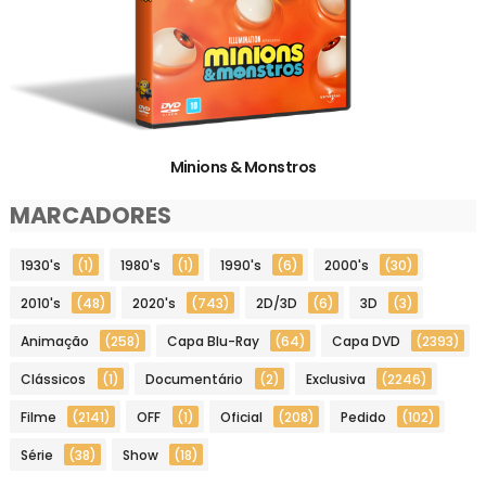
Minions & Monstros
MARCADORES
1930's
(1)
1980's
(1)
1990's
(6)
2000's
(30)
2010's
(48)
2020's
(743)
2D/3D
(6)
3D
(3)
Animação
(258)
Capa Blu-Ray
(64)
Capa DVD
(2393)
Clássicos
(1)
Documentário
(2)
Exclusiva
(2246)
Filme
(2141)
OFF
(1)
Oficial
(208)
Pedido
(102)
Série
(38)
Show
(18)