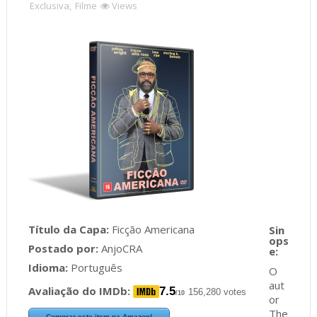
Exclusiva
,
Filme
Views
Título da Capa:
Ficção Americana
Postado por:
AnjoCRA
Idioma:
Português
O
aut
Avaliação do IMDb:
7.5
156,280 votes
/10
or
The
Comprar este item na Amazon!