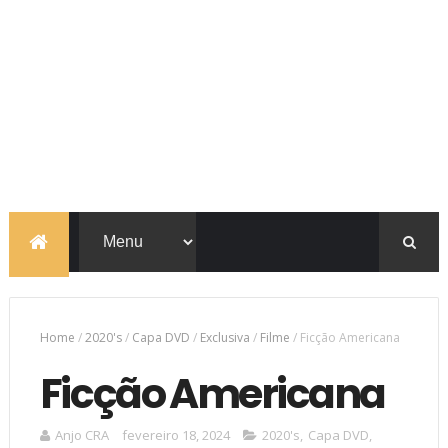
Home
/
2020's
/
Capa DVD
/
Exclusiva
/
Filme
/
Ficção Americana
Ficção Americana
Anjo CRA
fevereiro 18, 2024
2020's
,
Capa DVD
,