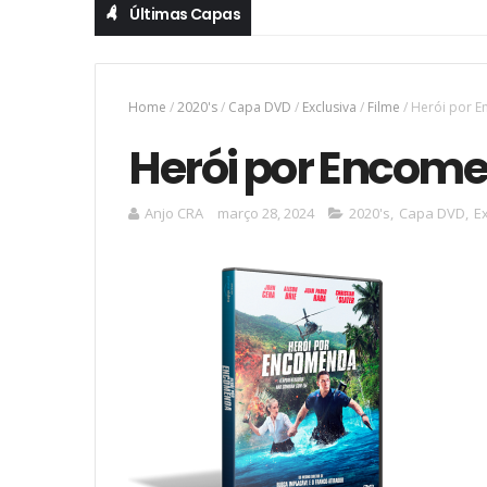
Últimas Capas
Home
/
2020's
/
Capa DVD
/
Exclusiva
/
Filme
/
Herói por 
Herói por Encom
Anjo CRA
março 28, 2024
2020's
,
Capa DVD
,
E