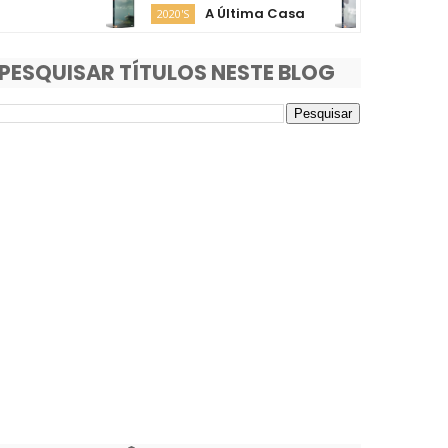
A Última Casa
O Fim da
2020'S
2020'S
PESQUISAR TÍTULOS NESTE BLOG