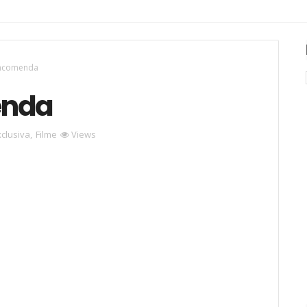
Encomenda
enda
xclusiva
,
Filme
Views