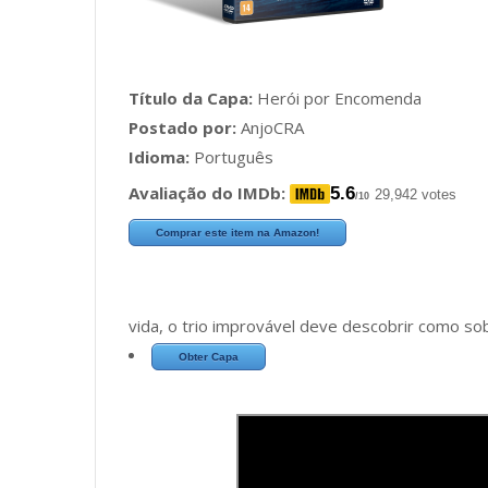
Título da Capa:
Herói por Encomenda
Postado por:
AnjoCRA
Idioma:
Português
Avaliação do IMDb:
5.6
29,942 votes
/10
Comprar este item na Amazon!
vida, o trio improvável deve descobrir como sob
Obter Capa