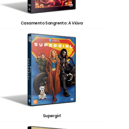
Casamento Sangrento: A Viúva
Supergirl