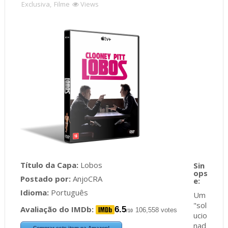
Exclusiva
,
Filme
Views
Título da Capa:
Lobos
Postado por:
AnjoCRA
Idioma:
Português
Um
"sol
Avaliação do IMDb:
6.5
106,558 votes
/10
ucio
nad
Comprar este item na Amazon!