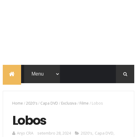
Home
/
2020's
/
Capa DVD
/
Exclusiva
/
Filme
/
Lobos
Lobos
Anjo CRA
setembro 28, 2024
2020's
,
Capa DVD
,