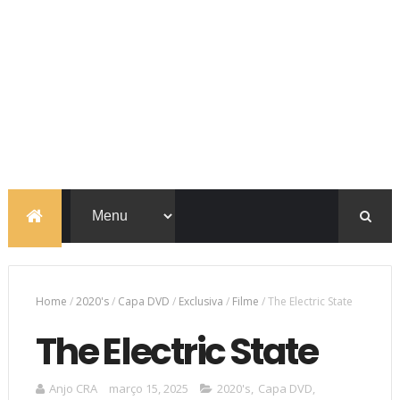
Home
/
2020's
/
Capa DVD
/
Exclusiva
/
Filme
/
The Electric State
The Electric State
Anjo CRA
março 15, 2025
2020's
,
Capa DVD
,