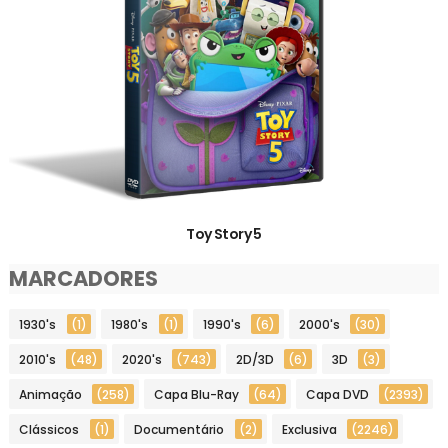
Toy Story 5
MARCADORES
1930's
(1)
1980's
(1)
1990's
(6)
2000's
(30)
2010's
(48)
2020's
(743)
2D/3D
(6)
3D
(3)
Animação
(258)
Capa Blu-Ray
(64)
Capa DVD
(2393)
Clássicos
(1)
Documentário
(2)
Exclusiva
(2246)