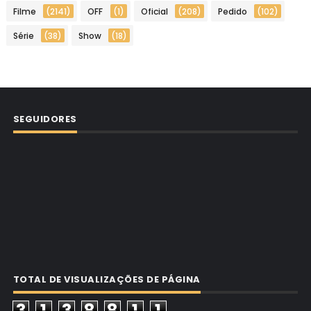
Filme
(2141)
OFF
(1)
Oficial
(208)
Pedido
(102)
Série
(38)
Show
(18)
SEGUIDORES
TOTAL DE VISUALIZAÇÕES DE PÁGINA
3
1
3
8
8
1
1