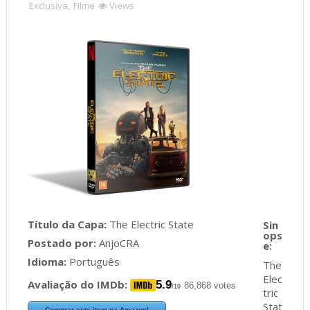
Exclusiva
,
Filme
Views
Título da Capa:
The Electric State
Postado por:
AnjoCRA
Idioma:
Português
The
Elec
Avaliação do IMDb:
5.9
86,868 votes
/10
tric
Stat
Comprar este item na Amazon!