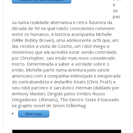
e
se
pas
sa numa realidade alternativa e retro futurista da
década de 90 na qual robôs conscientes convivem
entre os humanos. A história acompanha Michelle
(Millie Bobby Brown), uma adolescente orfã que, um
dia, recebe a visita de Cosmo, um robô meigo e
misterioso que ela acredita estar sendo controlado
por Christopher, seu irmão mais novo considerado
morto. Determinada a saber a verdade sobre o
irmão, Michelle parte numa aventura pelo oeste
americano com a companhia indesejada e inesperada
do contrabandista e andarilho Keats (Chris Pratt) e
seu robô parceiro e sarcástico Herman (dublado por
Anthony Mackie). Dirigido pelos Irmãos Russo
(Vingadores: Ultimato), The Electric State é baseado
na graphic novel de Simon Stålenhag.
Obter Capa