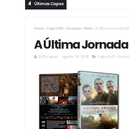
Últimas Capas
Home
/
Capa DVD
/
Exclusiva
/
Filme
/
A Última Jornada D
A Última Jornad
DVD Capas
agosto 19, 2018
Capa DVD
,
Exclus