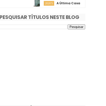
A Última Casa
O Fi
2020'S
2020'S
PESQUISAR TÍTULOS NESTE BLOG