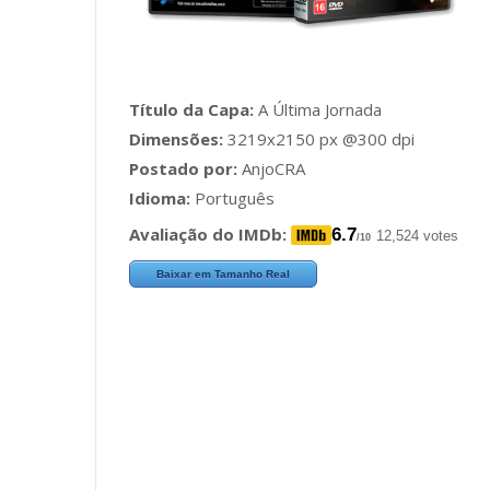
Título da Capa:
A Última Jornada
Dimensões:
3219x2150 px @300 dpi
Postado por:
AnjoCRA
Idioma:
Português
Avaliação do IMDb:
6.7
12,524 votes
/10
Baixar em Tamanho Real