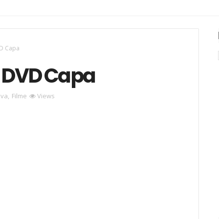
VD Capa
a DVD Capa
iva
,
Filme
Views