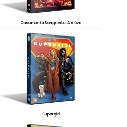
Casamento Sangrento: A Viúva
Supergirl