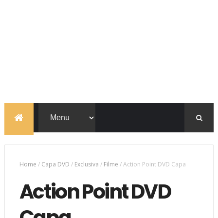
Home
/
Capa DVD
/
Exclusiva
/
Filme
/
Action Point DVD Capa
Action Point DVD
Capa