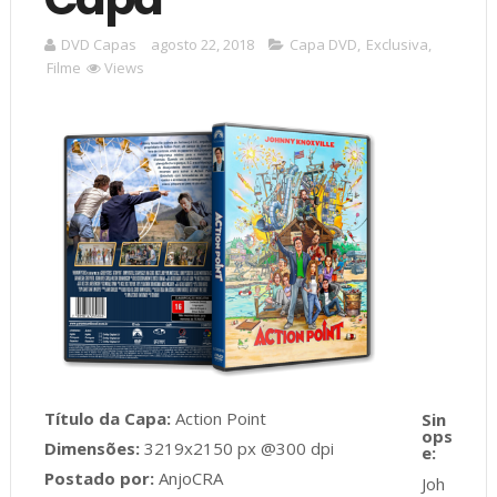
DVD Capas
agosto 22, 2018
Capa DVD
,
Exclusiva
,
Filme
Views
Título da Capa:
Action Point
Dimensões:
3219x2150 px @300 dpi
Postado por:
AnjoCRA
Joh