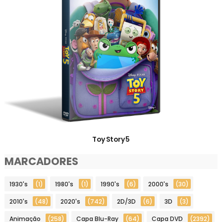
Toy Story 5
MARCADORES
1930's
(1)
1980's
(1)
1990's
(6)
2000's
(30)
2010's
(48)
2020's
(742)
2D/3D
(6)
3D
(3)
Animação
(258)
Capa Blu-Ray
(64)
Capa DVD
(2392)