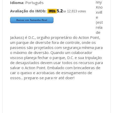
nny
Idioma:
Português
Kno
Avaliação do IMDb:
5.2
12,813 votes
xvill
/10
e
Baixar em Tamanho Real
(est
rela
de
Jackass) é D.C., orgulho proprietário do Action Point,
um parque de diversõe fora de controle, onde os
passeios são projetados com segurança mínima para
o máximo de diversão. Quando um colaborador
viscoso planeja fechar o parque, D.C. e sua tripulação
de desajustados devem usar todos os recursos para
salvar o Action Point. Embalado com brincadeiras de
cair o queixo e acrobacias de esmagamento de
ossos... prepare-se para rir até doer!