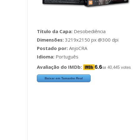
Título da Capa:
Desobediência
Dimensões:
3219x2150 px @300 dpi
Postado por:
AnjoCRA
Idioma:
Português
Avaliação do IMDb:
6.6
40,445 votes
/10
Baixar em Tamanho Real