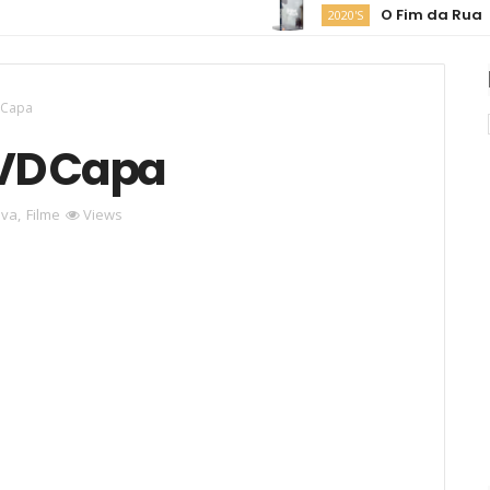
O Fim da Rua
2020'S
 Capa
VD Capa
iva
,
Filme
Views