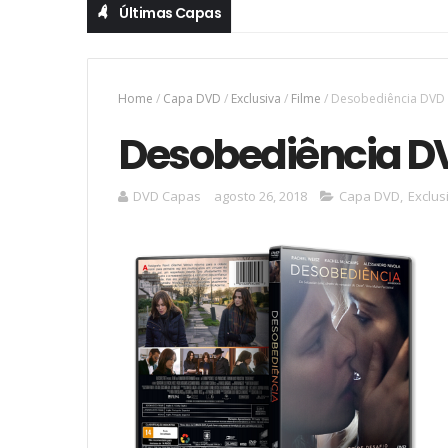
Últimas Capas
Home
/
Capa DVD
/
Exclusiva
/
Filme
/
Desobediência DVD
Desobediência D
DVD Capas
agosto 26, 2018
Capa DVD
,
Exclus