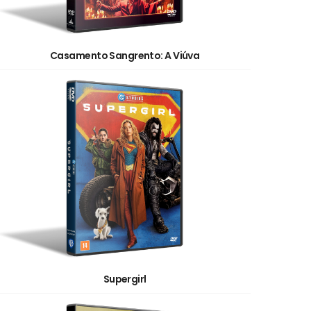
Casamento Sangrento: A Viúva
Supergirl