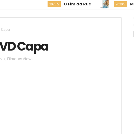
O Fim da Rua
Moana
2020'S
2020'S
D Capa
 DVD Capa
iva
,
Filme
Views