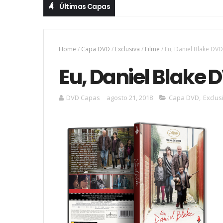
Últimas Capas
Home
/
Capa DVD
/
Exclusiva
/
Filme
/
Eu, Daniel Blake DV
Eu, Daniel Blake
DVD Capas
agosto 21, 2018
Capa DVD
,
Exclus