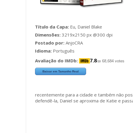
Título da Capa:
Eu, Daniel Blake
Dimensões:
3219x2150 px @300 dpi
Postado por:
AnjoCRA
Idioma:
Português
Avaliação do IMDb:
7.8
68,684 votes
/10
Baixar em Tamanho Real
recentemente para a cidade e também não possu
defendê-la, Daniel se aproxima de Katie e passa