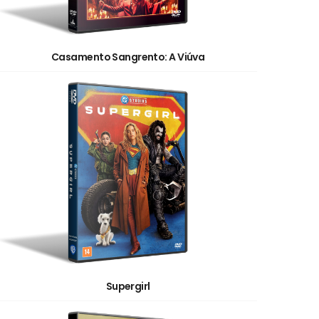
Casamento Sangrento: A Viúva
Supergirl