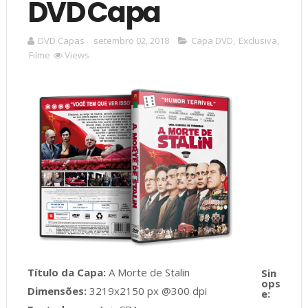
DVD Capa
DVD Capas
setembro 02, 2018
Capa DVD
,
Exclusiva
,
Filme
Views
Título da Capa:
A Morte de Stalin
Dimensões:
3219x2150 px @300 dpi