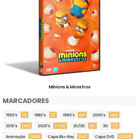
Minions & Monstros
MARCADORES
1930's
(1)
1980's
(1)
1990's
(6)
2000's
(30)
2010's
(48)
2020's
(743)
2D/3D
(6)
3D
(3)
Animação
(258)
Capa Blu-Ray
(64)
Capa DVD
(2393)