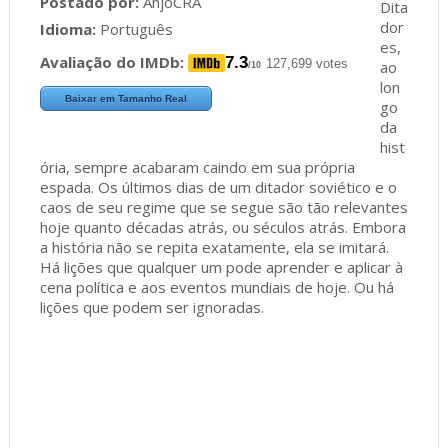
Postado por:
AnjoCRA
Dita
dor
Idioma:
Português
es,
Avaliação do IMDb:
7.3
127,699 votes
ao
/10
lon
Baixar em Tamanho Real
go
da
hist
ória, sempre acabaram caindo em sua própria
espada. Os últimos dias de um ditador soviético e o
caos de seu regime que se segue são tão relevantes
hoje quanto décadas atrás, ou séculos atrás. Embora
a história não se repita exatamente, ela se imitará.
Há lições que qualquer um pode aprender e aplicar à
cena política e aos eventos mundiais de hoje. Ou há
lições que podem ser ignoradas.