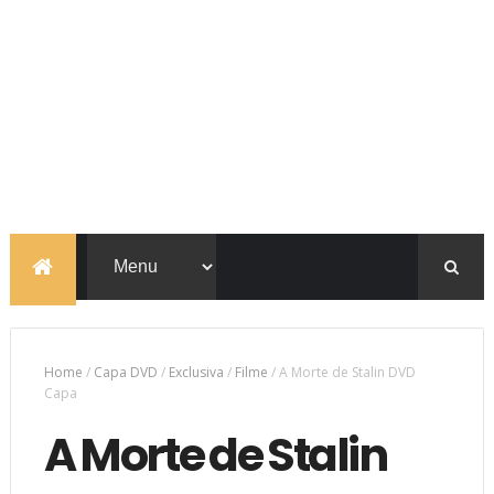
Home
/
Capa DVD
/
Exclusiva
/
Filme
/
A Morte de Stalin DVD
Capa
A Morte de Stalin