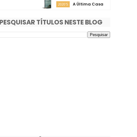
A Última Casa
O Fi
2020'S
2020'S
PESQUISAR TÍTULOS NESTE BLOG