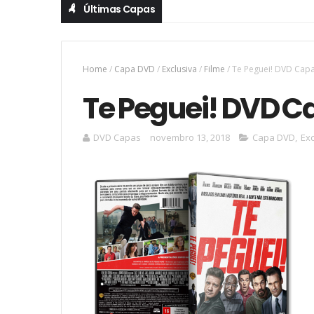
Últimas Capas
Home
/
Capa DVD
/
Exclusiva
/
Filme
/
Te Peguei! DVD Cap
Te Peguei! DVD C
DVD Capas
novembro 13, 2018
Capa DVD
,
Exc