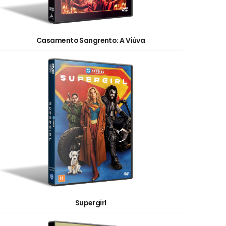
Casamento Sangrento: A Viúva
Supergirl