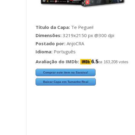
Título da Capa:
Te Peguei!
Dimensões:
3219x2150 px @300 dpi
Postado por:
AnjoCRA
Idioma:
Português
Avaliação do IMDb:
6.5
163,208 votes
/10
Comprar este item na Saraiva!
Baixar Capa em Tamanho Real