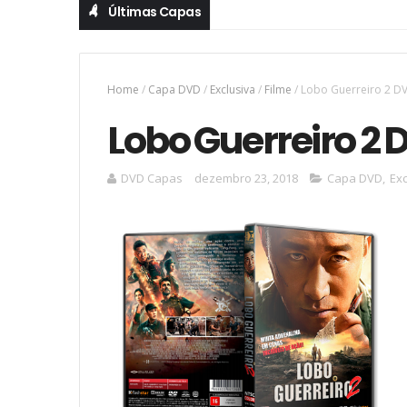
Últimas Capas
Home
/
Capa DVD
/
Exclusiva
/
Filme
/
Lobo Guerreiro 2 D
Lobo Guerreiro 2
DVD Capas
dezembro 23, 2018
Capa DVD
,
Exc