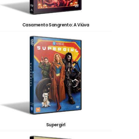
Casamento Sangrento: A Viúva
Supergirl