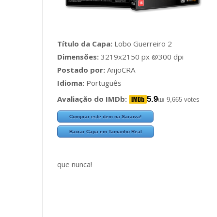
Título da Capa:
Lobo Guerreiro 2
Dimensões:
3219x2150 px @300 dpi
Postado por:
AnjoCRA
Idioma:
Português
Avaliação do IMDb:
5.9
9,665 votes
/10
Comprar este item na Saraiva!
Baixar Capa em Tamanho Real
que nunca!