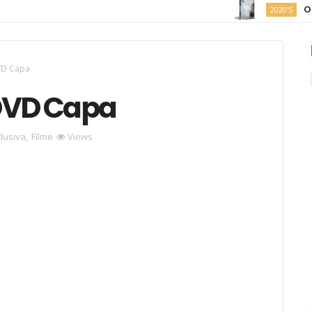
O Fim da
2020'S
VD Capa
 DVD Capa
lusiva
,
Filme
Views