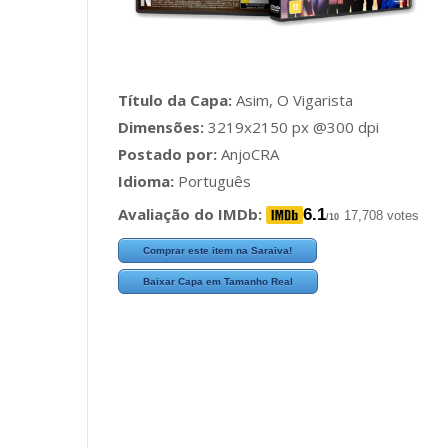
Título da Capa:
Asim, O Vigarista
Dimensões:
3219x2150 px @300 dpi
Postado por:
AnjoCRA
Idioma:
Português
Avaliação do IMDb:
6.1
17,708 votes
/10
Comprar este item na Saraiva!
Baixar Capa em Tamanho Real