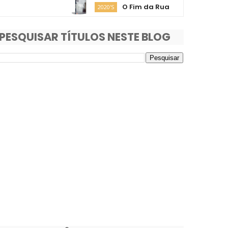
O Fim da Rua
Moa
2020'S
2020'S
PESQUISAR TÍTULOS NESTE BLOG