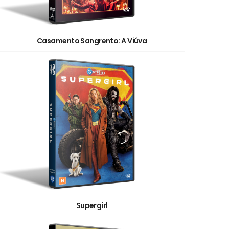
Casamento Sangrento: A Viúva
Supergirl