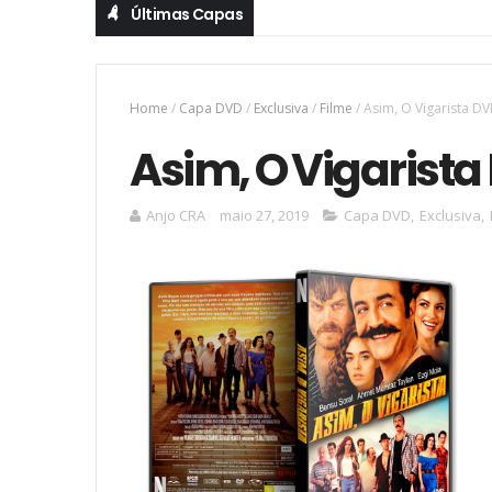
Últimas Capas
Home
/
Capa DVD
/
Exclusiva
/
Filme
/
Asim, O Vigarista D
Asim, O Vigarist
Anjo CRA
maio 27, 2019
Capa DVD
,
Exclusiva
,