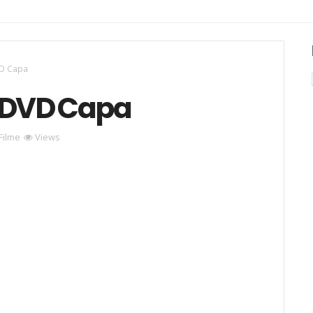
VD Capa
a DVD Capa
Filme
Views