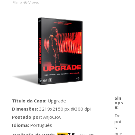
Filme
Views
Título da Capa:
Upgrade
Dimensões:
3219x2150 px @300 dpi
De
Postado por:
AnjoCRA
poi
Idioma:
Português
s
que
Avaliação do IMDb: