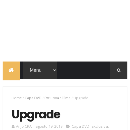
Home
/
Capa DVD
/
Exclusiva
/
Filme
/
Upgrade
Upgrade
Anjo CRA
agosto 19, 2019
Capa DVD
,
Exclusiva
,