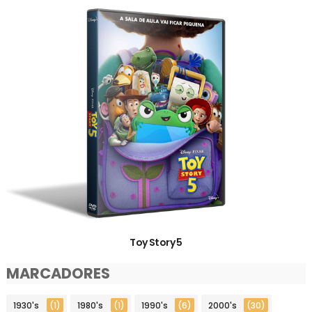
Toy Story 5
MARCADORES
1930's
(1)
1980's
(1)
1990's
(6)
2000's
(30)