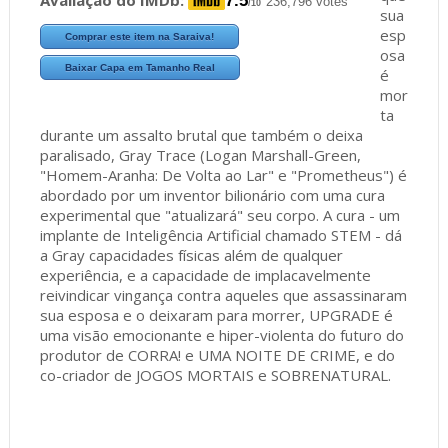
7.5
236,796 votes
/10
sua
esp
Comprar este item na Saraiva!
osa
Baixar Capa em Tamanho Real
é
mor
ta
durante um assalto brutal que também o deixa
paralisado, Gray Trace (Logan Marshall-Green,
"Homem-Aranha: De Volta ao Lar" e "Prometheus") é
abordado por um inventor bilionário com uma cura
experimental que "atualizará" seu corpo. A cura - um
implante de Inteligência Artificial chamado STEM - dá
a Gray capacidades físicas além de qualquer
experiência, e a capacidade de implacavelmente
reivindicar vingança contra aqueles que assassinaram
sua esposa e o deixaram para morrer, UPGRADE é
uma visão emocionante e hiper-violenta do futuro do
produtor de CORRA! e UMA NOITE DE CRIME, e do
co-criador de JOGOS MORTAIS e SOBRENATURAL.