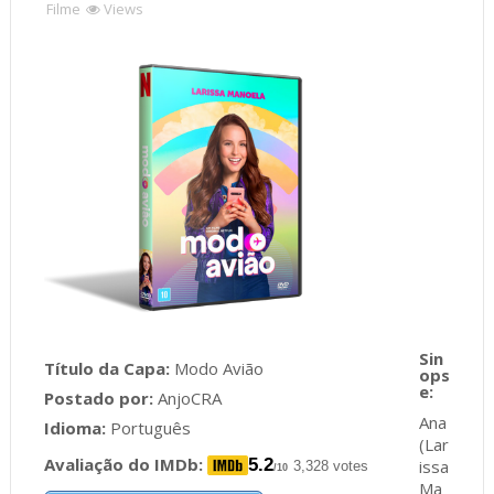
Filme
Views
Título da Capa:
Modo Avião
Postado por:
AnjoCRA
Ana
Idioma:
Português
(Lar
Avaliação do IMDb:
5.2
issa
3,328 votes
/10
Ma