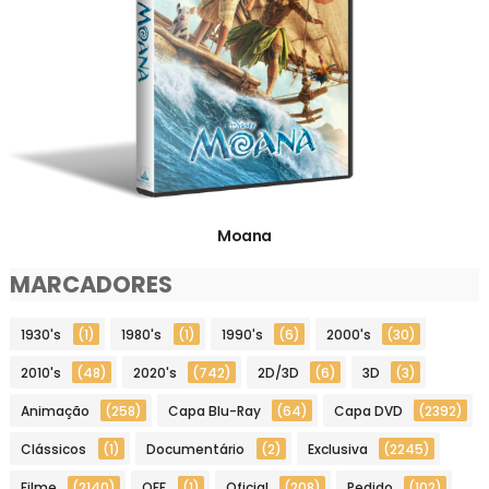
Moana
MARCADORES
1930's
(1)
1980's
(1)
1990's
(6)
2000's
(30)
2010's
(48)
2020's
(742)
2D/3D
(6)
3D
(3)
Animação
(258)
Capa Blu-Ray
(64)
Capa DVD
(2392)
Clássicos
(1)
Documentário
(2)
Exclusiva
(2245)
Filme
(2140)
OFF
(1)
Oficial
(208)
Pedido
(102)