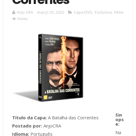
Anjo CRA
março 25, 2020
Capa DVD
,
Exclusiva
,
Filme
Views
Título da Capa:
A Batalha das Correntes
Postado por:
AnjoCRA
Na
Idioma:
Português