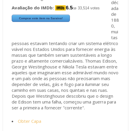
déc
Avaliação do IMDb:
6.5
ada
33,514 votes
/10
de
Comprar este item na Saraiva!
188
0,
mui
tas
pessoas estavam tentando criar um sistema elétrico
viável nos Estados Unidos para fornecer energia às
massas que também seriam sustentáveis a longo
prazo e altamente comercializáveis. Thomas Edison,
George Westinghouse e Nikola Tesla estavam entre
aqueles que imaginaram esse admirável mundo novo
e um país onde as pessoas não precisariam mais
depender de velas, gás e fogo para iluminar seu
caminho em suas casas, nos quintais e nas ruas.
Depois que Westinghouse descobriu que o design
de Edison tem uma falha, começou uma guerra para
ser a primeira a fornecer "corrente".
Obter Capa