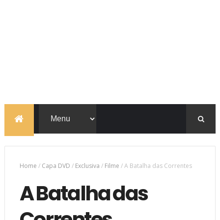
Home
/
Capa DVD
/
Exclusiva
/
Filme
/
A Batalha das Correntes
A Batalha das
Correntes