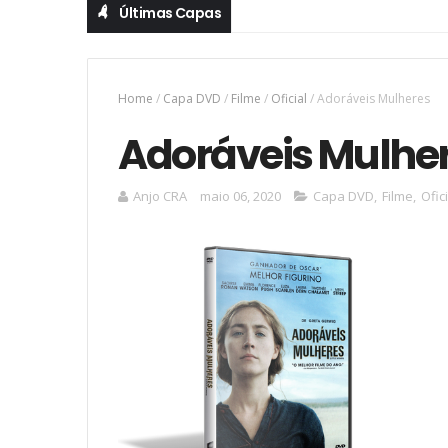
Últimas Capas
Home
/
Capa DVD
/
Filme
/
Oficial
/
Adoráveis Mulheres
Adoráveis Mulhe
Anjo CRA
maio 06, 2020
Capa DVD
,
Filme
,
Ofic