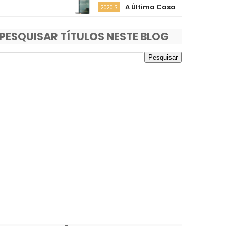
A Última Casa
O 
2020'S
2020'S
PESQUISAR TÍTULOS NESTE BLOG