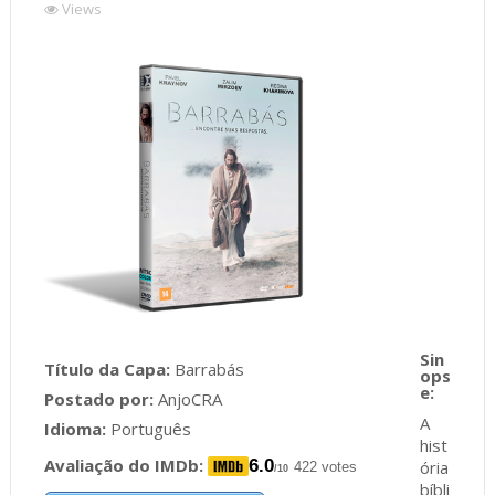
Views
Título da Capa:
Barrabás
Postado por:
AnjoCRA
A
Idioma:
Português
hist
Avaliação do IMDb:
6.0
ória
422 votes
/10
bíbli