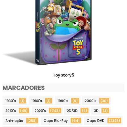
Toy Story 5
MARCADORES
1930's
(1)
1980's
(1)
1990's
(6)
2000's
(30)
2010's
(48)
2020's
(743)
2D/3D
(6)
3D
(3)
Animação
(258)
Capa Blu-Ray
(64)
Capa DVD
(2393)