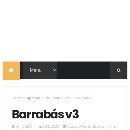
Home
/
Capa DVD
/
Exclusiva
/
Filme
/
Barrabás v3
Barrabás v3
Anjo CRA
maio 24, 2020
Capa DVD
,
Exclusiva
,
Filme