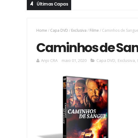
Últimas Capas
Home
/
Capa DVD
/
Exclusiva
/
Filme
/
Caminhos de Sangu
Caminhos de Sa
Anjo CRA
maio 01, 2020
Capa DVD
,
Exclusiva
,