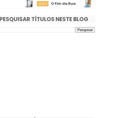
O Fim da Rua
Moana
2020'S
2020'S
PESQUISAR TÍTULOS NESTE BLOG