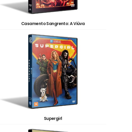
Casamento Sangrento: A Viúva
Supergirl