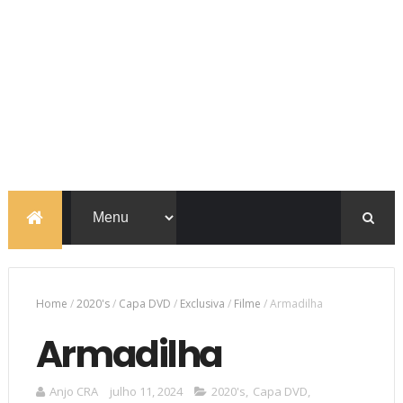
Home
/
2020's
/
Capa DVD
/
Exclusiva
/
Filme
/
Armadilha
Armadilha
Anjo CRA
julho 11, 2024
2020's
,
Capa DVD
,