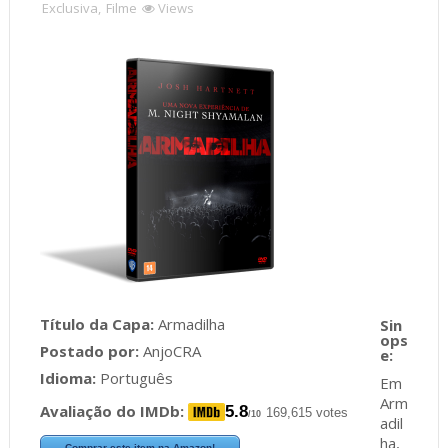
Exclusiva
,
Filme
Views
Título da Capa:
Armadilha
Postado por:
AnjoCRA
Idioma:
Português
Em
Arm
Avaliação do IMDb:
5.8
169,615 votes
/10
adil
ha,
Comprar este item na Amazon!