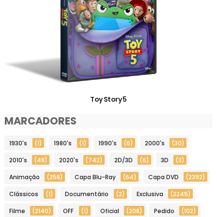
Toy Story 5
MARCADORES
1930's
(1)
1980's
(1)
1990's
(6)
2000's
(30)
2010's
(48)
2020's
(742)
2D/3D
(6)
3D
(3)
Animação
(258)
Capa Blu-Ray
(64)
Capa DVD
(2392)
Clássicos
(1)
Documentário
(2)
Exclusiva
(2245)
Filme
(2140)
OFF
(1)
Oficial
(208)
Pedido
(102)