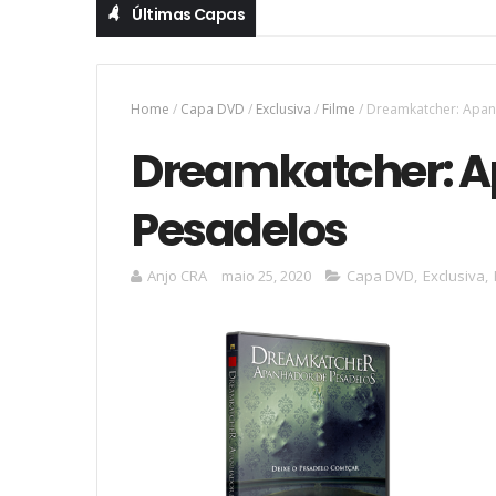
Últimas Capas
Home
/
Capa DVD
/
Exclusiva
/
Filme
/
Dreamkatcher: Apan
Dreamkatcher: A
Pesadelos
Anjo CRA
maio 25, 2020
Capa DVD
,
Exclusiva
,