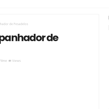
hador de Pesadelos
panhador de
Filme
Views