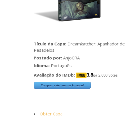
Título da Capa:
Dreamkatcher: Apanhador de
Pesadelos
Postado por:
AnjoCRA
Idioma:
Português
Avaliação do IMDb:
3.8
2,838 votes
/10
Comprar este item na Amazon!
Obter Capa