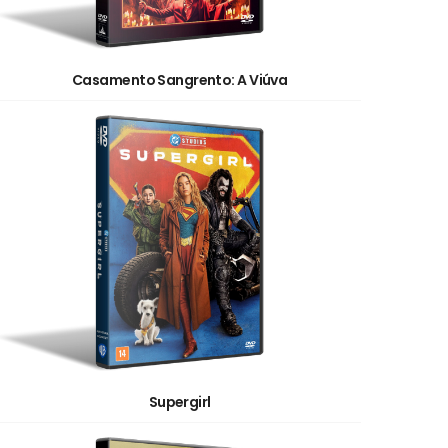
Casamento Sangrento: A Viúva
Supergirl