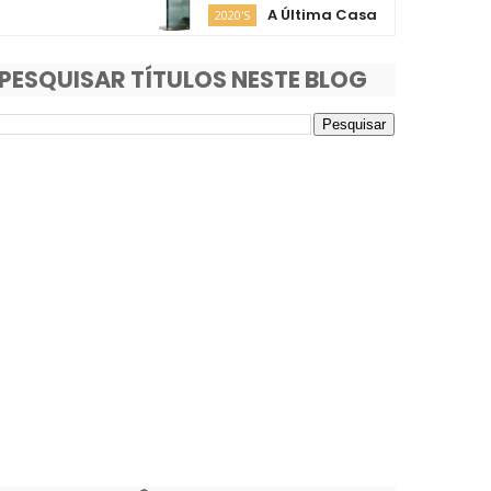
A Última Casa
O F
2020'S
2020'S
PESQUISAR TÍTULOS NESTE BLOG