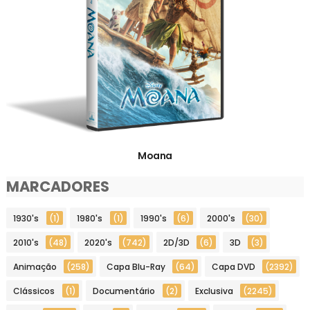
Moana
MARCADORES
1930's
(1)
1980's
(1)
1990's
(6)
2000's
(30)
2010's
(48)
2020's
(742)
2D/3D
(6)
3D
(3)
Animação
(258)
Capa Blu-Ray
(64)
Capa DVD
(2392)
Clássicos
(1)
Documentário
(2)
Exclusiva
(2245)