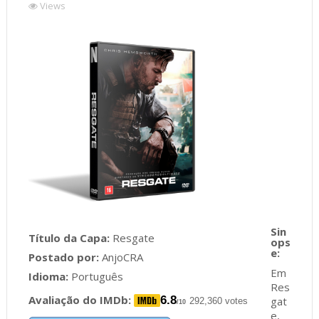
Views
Título da Capa:
Resgate
Postado por:
AnjoCRA
Em
Idioma:
Português
Res
Avaliação do IMDb:
6.8
gat
292,360 votes
/10
e,