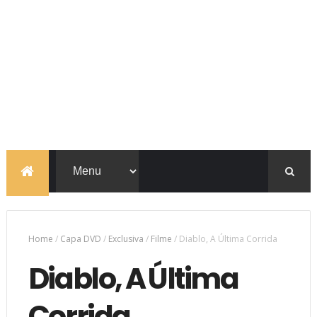
Home
/
Capa DVD
/
Exclusiva
/
Filme
/
Diablo, A Última Corrida
Diablo, A Última
Corrida