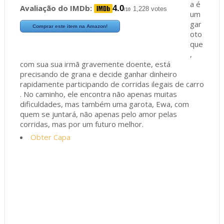
a é
Avaliação do IMDb:
4.0
1,228 votes
/10
um
gar
Comprar este item na Amazon!
oto
que
,
com sua sua irmã gravemente doente, está
precisando de grana e decide ganhar dinheiro
rapidamente participando de corridas ilegais de carro
. No caminho, ele encontra não apenas muitas
dificuldades, mas também uma garota, Ewa, com
quem se juntará, não apenas pelo amor pelas
corridas, mas por um futuro melhor.
Obter Capa