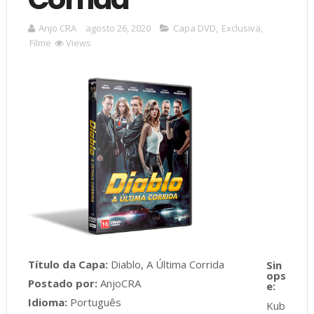
Anjo CRA
agosto 26, 2020
Capa DVD
,
Exclusiva
,
Filme
Views
Título da Capa:
Diablo, A Última Corrida
Postado por:
AnjoCRA
Idioma:
Português
Kub