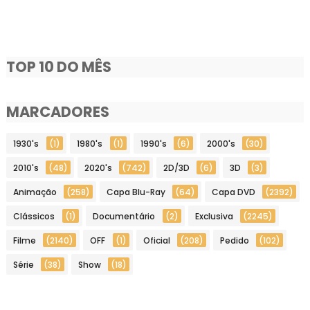
TOP 10 DO MÊS
MARCADORES
1930's
(1)
1980's
(1)
1990's
(6)
2000's
(30)
2010's
(48)
2020's
(742)
2D/3D
(6)
3D
(3)
Animação
(258)
Capa Blu-Ray
(64)
Capa DVD
(2392)
Clássicos
(1)
Documentário
(2)
Exclusiva
(2245)
Filme
(2140)
OFF
(1)
Oficial
(208)
Pedido
(102)
Série
(38)
Show
(18)