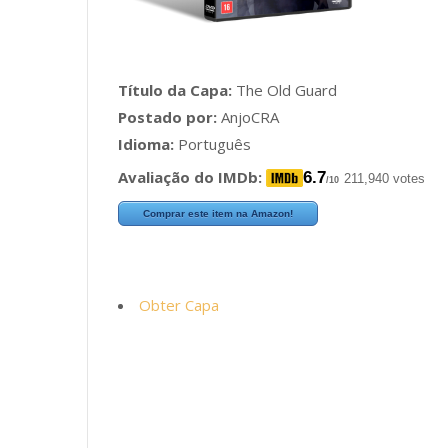
Título da Capa:
The Old Guard
Postado por:
AnjoCRA
Idioma:
Português
Avaliação do IMDb:
6.7
211,940 votes
/10
Comprar este item na Amazon!
Obter Capa