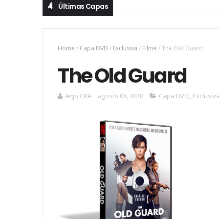
Últimas Capas
Home
/
Capa DVD
/
Exclusiva
/
Filme
/
The Old Guard
The Old Guard
Anjo CRA
agosto 06, 2020
Capa DVD
,
Exclusiv