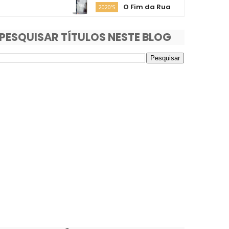
O Fim da Rua
Moa
2020'S
2020'S
PESQUISAR TÍTULOS NESTE BLOG