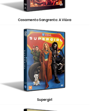
Casamento Sangrento: A Viúva
Supergirl