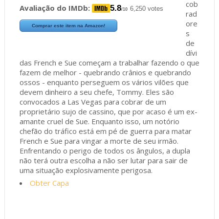
cob
Avaliação do IMDb:
5.8
6,250 votes
/10
rad
ore
Comprar este item na Amazon!
s
de
dívi
das French e Sue começam a trabalhar fazendo o que
fazem de melhor - quebrando crânios e quebrando
ossos - enquanto perseguem os vários vilões que
devem dinheiro a seu chefe, Tommy. Eles são
convocados a Las Vegas para cobrar de um
proprietário sujo de cassino, que por acaso é um ex-
amante cruel de Sue. Enquanto isso, um notório
chefão do tráfico está em pé de guerra para matar
French e Sue para vingar a morte de seu irmão.
Enfrentando o perigo de todos os ângulos, a dupla
não terá outra escolha a não ser lutar para sair de
uma situação explosivamente perigosa.
Obter Capa