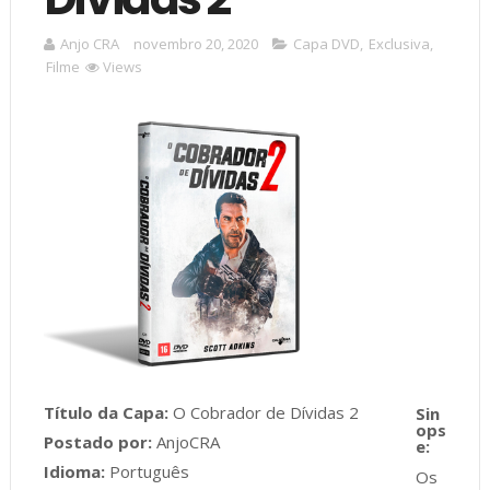
Anjo CRA
novembro 20, 2020
Capa DVD
,
Exclusiva
,
Filme
Views
Título da Capa:
O Cobrador de Dívidas 2
Postado por:
AnjoCRA
Idioma:
Português
Os