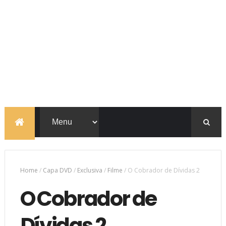
Home
/
Capa DVD
/
Exclusiva
/
Filme
/
O Cobrador de Dívidas 2
O Cobrador de
Dívidas 2