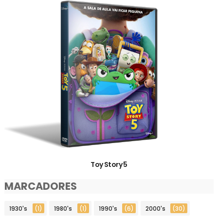
Toy Story 5
MARCADORES
1930's
(1)
1980's
(1)
1990's
(6)
2000's
(30)