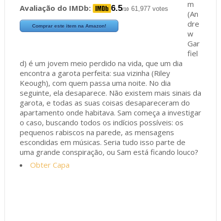
m
Avaliação do IMDb:
6.5
61,977 votes
/10
(An
dre
Comprar este item na Amazon!
w
Gar
fiel
d) é um jovem meio perdido na vida, que um dia
encontra a garota perfeita: sua vizinha (Riley
Keough), com quem passa uma noite. No dia
seguinte, ela desaparece. Não existem mais sinais da
garota, e todas as suas coisas desapareceram do
apartamento onde habitava. Sam começa a investigar
o caso, buscando todos os indícios possíveis: os
pequenos rabiscos na parede, as mensagens
escondidas em músicas. Seria tudo isso parte de
uma grande conspiração, ou Sam está ficando louco?
Obter Capa