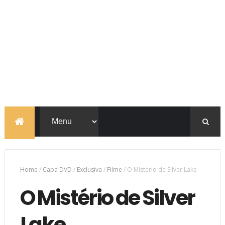
Home
/
Capa DVD
/
Exclusiva
/
Filme
/
O Mistério de Silver Lake
O Mistério de Silver
Lake