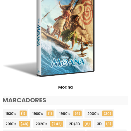
Moana
MARCADORES
1930's
(1)
1980's
(1)
1990's
(6)
2000's
(30)
2010's
(48)
2020's
(742)
2D/3D
(6)
3D
(3)