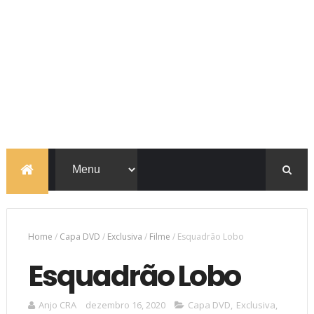
Home
/
Capa DVD
/
Exclusiva
/
Filme
/
Esquadrão Lobo
Esquadrão Lobo
Anjo CRA
dezembro 16, 2020
Capa DVD
,
Exclusiva
,