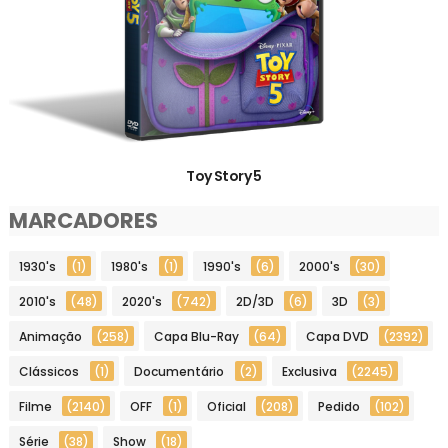
Toy Story 5
MARCADORES
1930's
(1)
1980's
(1)
1990's
(6)
2000's
(30)
2010's
(48)
2020's
(742)
2D/3D
(6)
3D
(3)
Animação
(258)
Capa Blu-Ray
(64)
Capa DVD
(2392)
Clássicos
(1)
Documentário
(2)
Exclusiva
(2245)
Filme
(2140)
OFF
(1)
Oficial
(208)
Pedido
(102)
Série
(38)
Show
(18)