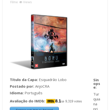
Filme
Views
Título da Capa:
Esquadrão Lobo
Postado por:
AnjoCRA
Idioma:
Português
Tur
quia
Avaliação do IMDb:
8.1
9,319 votes
/10
na
pri
Comprar este item na Amazon!