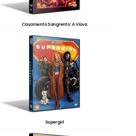
Casamento Sangrento: A Viúva
Supergirl