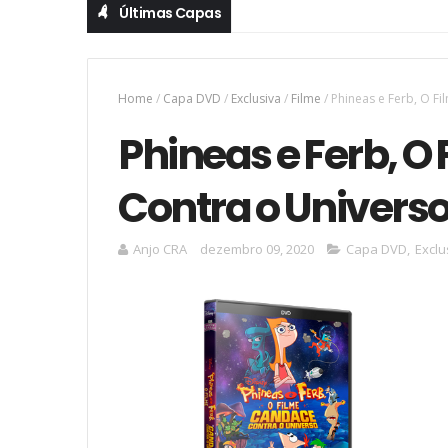
Últimas Capas
Home
/
Capa DVD
/
Exclusiva
/
Filme
/
Phineas e Ferb, O F
Phineas e Ferb, O
Contra o Univers
Anjo CRA
dezembro 09, 2020
Capa DVD
,
Exclu