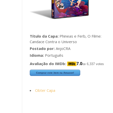
Título da Capa:
Phineas e Ferb, O Filme:
Candace Contra o Universo
Postado por:
AnjoCRA
Idioma:
Português
Avaliação do IMDb:
7.0
6,337 votes
/10
Comprar este item na Amazon!
Obter Capa