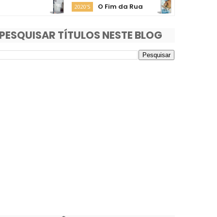
O Fim da Rua
Moana
2020'S
2020'S
PESQUISAR TÍTULOS NESTE BLOG