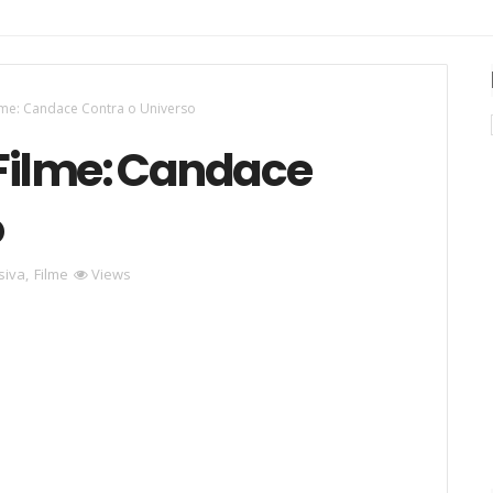
ilme: Candace Contra o Universo
 Filme: Candace
o
siva
,
Filme
Views